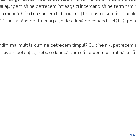
final ajungem să ne petrecem întreaga zi încercând să ne termină
a muncă. Când nu suntem la birou, mințile noastre sunt încă acolo, c
1 luni la rând pentru mai puțin de o lună de concediu plătită, pe a
ândim mai mult la cum ne petrecem timpul? Cu cine ni-l petrecem 
i, avem potențial, trebuie doar să știm să ne oprim din rutină și s