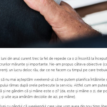
uni din anul curent trec la fel de repede ca o zi însorită la încep
rurilor mărunte și importante. Ne-am propus câteva obiective (ca la
nți, un lucru deloc rău, dar ce ne facem cu timpul pe care trebuie
ă nu mai așteptăm weekend-ul să ne putem planifica întâlnirile cu pri
mpului rămas după orele petrecute la serviciu. Altfel cum am pute
și ne gândim că și mâine este o zi? (da, este și mâine o zi, dar po
; și uite așa amânăm deciziile de azi, pe mâine).
luni cu gândul că weekendul care vine vom avea din nou timp libe