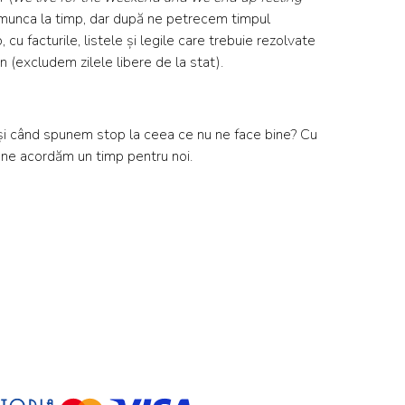
m munca la timp, dar după ne petrecem timpul
u facturile, listele și legile care trebuie rezolvate
n (excludem zilele libere de la stat).
și când spunem stop la ceea ce nu ne face bine? Cu
ă ne acordăm un timp pentru noi.