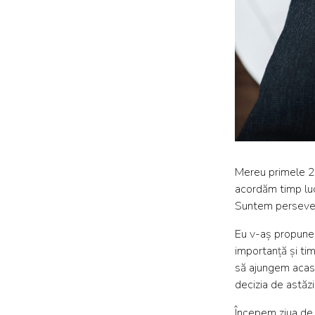
Mereu primele 2 l
acordăm timp luc
Suntem persevere
Eu v-aș propune s
importanță și ti
să ajungem acasă 
decizia de astăzi
Începem ziua de 