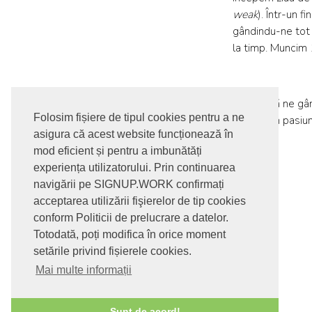
weak
). Într-un 
gândindu-ne tot l
la timp. Muncim 1
Ce ar fi să ne g
Folosim fișiere de tipul cookies pentru a ne
toții avem pasiun
asigura că acest website funcționează în
mod eficient și pentru a imbunătăți
experiența utilizatorului. Prin continuarea
navigării pe SIGNUP.WORK confirmați
acceptarea utilizării fişierelor de tip cookies
conform Politicii de prelucrare a datelor.
Totodată, poți modifica în orice moment
setările privind fișierele cookies.
Mai multe informații
© 2017-2026. Toate drepturile rezervate
Sunt de acord!