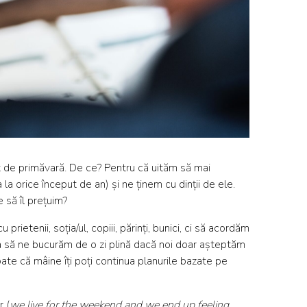
ut de primăvară. De ce? Pentru că uităm să mai
 orice început de an) și ne ținem cu dinții de ele.
 să îl prețuim?
etenii, soția/ul, copiii, părinți, bunici, ci să acordăm
a să ne bucurăm de o zi plină dacă noi doar așteptăm
ate că mâine îți poți continua planurile bazate pe
r (
we live for the weekend and we end up feeling