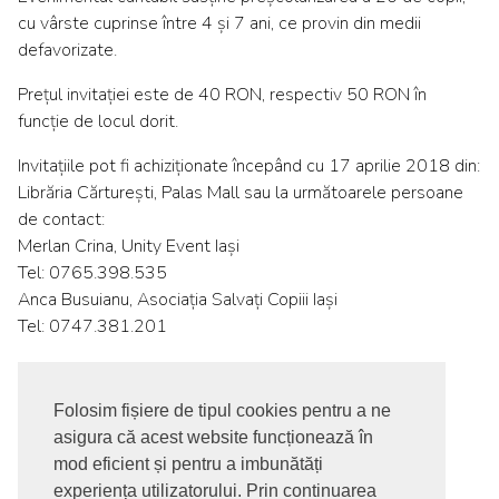
cu vârste cuprinse între 4 și 7 ani, ce provin din medii
defavorizate.
Prețul invitației este de 40 RON, respectiv 50 RON în
funcție de locul dorit.
Invitațiile pot fi achiziționate începând cu 17 aprilie 2018 din:
Librăria Cărturești, Palas Mall sau la următoarele persoane
de contact:
Merlan Crina, Unity Event Iași
Tel: 0765.398.535
Anca Busuianu, Asociația Salvați Copiii Iași
Tel: 0747.381.201
Folosim fișiere de tipul cookies pentru a ne
asigura că acest website funcționează în
© 2017-2026. Toate drepturile rezervate
mod eficient și pentru a imbunătăți
SIGNUPDOTWORK SRL
Termeni si conditii | Politica de
experiența utilizatorului. Prin continuarea