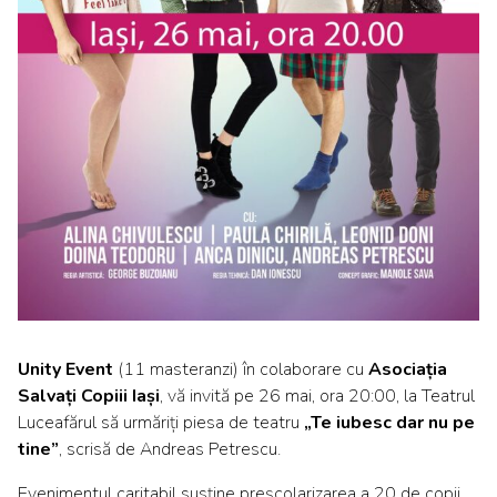
Unity Event
(11 masteranzi) în colaborare cu
Asociația
Salvați Copiii Iași
, vă invită pe 26 mai, ora 20:00, la Teatrul
Luceafărul să urmăriți piesa de teatru
„Te iubesc dar nu pe
tine”
, scrisă de Andreas Petrescu.
Evenimentul caritabil susține preșcolarizarea a 20 de copii,