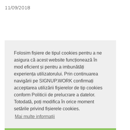
11/09/2018
Folosim fișiere de tipul cookies pentru a ne
asigura că acest website funcționează în
© 2017-2026. Toate drepturile rezervate
mod eficient și pentru a imbunătăți
SIGNUPDOTWORK SRL
Termeni si conditii | Politica de
experiența utilizatorului. Prin continuarea
confidentialitate | Politica de livrare si anulare comanda |
navigării pe SIGNUP.WORK confirmați
Politica GDPR
acceptarea utilizării fişierelor de tip cookies
conform Politicii de prelucrare a datelor.
Totodată, poți modifica în orice moment
setările privind fișierele cookies.
Mai multe informații