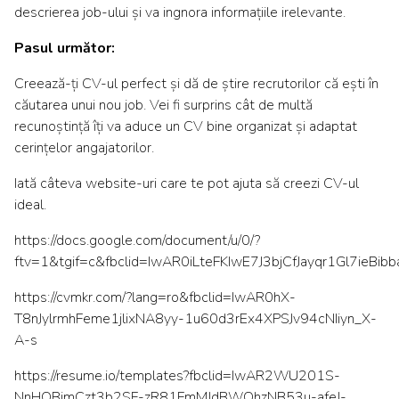
descrierea job-ului și va ingnora informațiile irelevante.
Pasul următor:
Creează-ți CV-ul perfect și dă de știre recrutorilor că ești în
căutarea unui nou job. Vei fi surprins cât de multă
recunoștință îți va aduce un CV bine organizat și adaptat
cerințelor angajatorilor.
Iată câteva website-uri care te pot ajuta să creezi CV-ul
ideal.
https://docs.google.com/document/u/0/?
ftv=1&tgif=c&fbclid=IwAR0iLteFKIwE7J3bjCfJayqr1Gl7ieBi
https://cvmkr.com/?lang=ro&fbclid=IwAR0hX-
T8nJylrmhFeme1jlixNA8yy-1u60d3rEx4XPSJv94cNIiyn_X-
A-s
https://resume.io/templates?fbclid=IwAR2WU201S-
NnHOBimCzt3b2SF-zR81FmMJdBWOhzNB53u-afeJ-