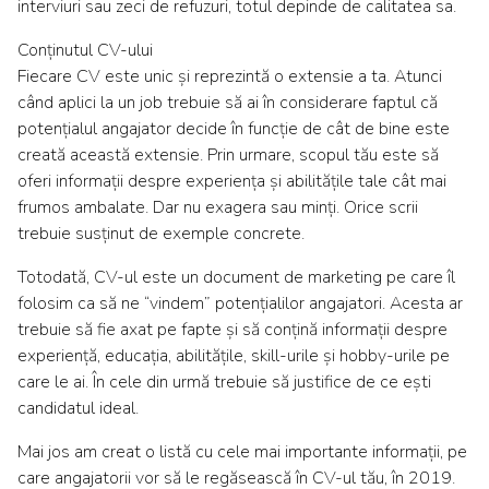
interviuri sau zeci de refuzuri, totul depinde de calitatea sa.
Conținutul CV-ului
Fiecare CV este unic și reprezintă o extensie a ta. Atunci
când aplici la un job trebuie să ai în considerare faptul că
potențialul angajator decide în funcție de cât de bine este
creată această extensie. Prin urmare, scopul tău este să
oferi informații despre experiența și abilitățile tale cât mai
frumos ambalate. Dar nu exagera sau minți. Orice scrii
trebuie susținut de exemple concrete.
Totodată, CV-ul este un document de marketing pe care îl
folosim ca să ne “vindem” potențialilor angajatori. Acesta ar
trebuie să fie axat pe fapte și să conțină informații despre
experiență, educația, abilitățile, skill-urile și hobby-urile pe
care le ai. În cele din urmă trebuie să justifice de ce ești
candidatul ideal.
Mai jos am creat o listă cu cele mai importante informații, pe
care angajatorii vor să le regăsească în CV-ul tău, în 2019.