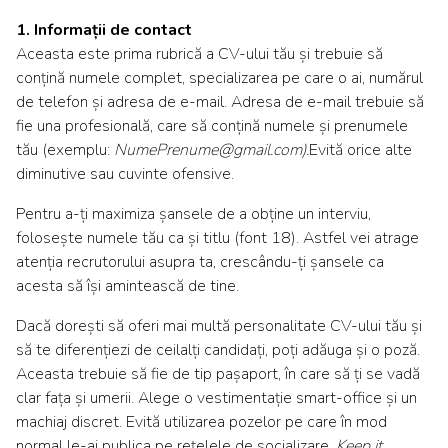
1. Informații de contact
Aceasta este prima rubrică a CV-ului tău și trebuie să
conțină numele complet, specializarea pe care o ai, numărul
de telefon și adresa de e-mail. Adresa de e-mail trebuie să
fie una profesională, care să conțină numele și prenumele
tău (exemplu:
NumePrenume@gmail.com).
Evită orice alte
diminutive sau cuvinte ofensive.
Pentru a-ți maximiza șansele de a obține un interviu,
folosește numele tău ca și titlu (font 18). Astfel vei atrage
atenția recrutorului asupra ta, crescându-ți șansele ca
acesta să își amintească de tine.
Dacă dorești să oferi mai multă personalitate CV-ului tău și
să te diferențiezi de ceilalți candidați, poți adăuga și o poză.
Aceasta trebuie să fie de tip pașaport, în care să ți se vadă
clar fața și umerii. Alege o vestimentație smart-office și un
machiaj discret. Evită utilizarea pozelor pe care în mod
normal le-ai publica pe rețelele de socializare.
Keep it