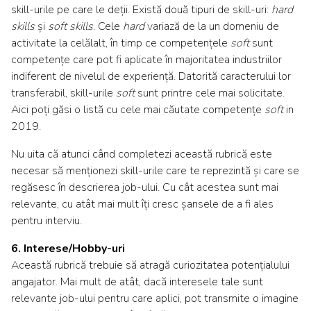
skill-urile pe care le deții. Există două tipuri de skill-uri:
hard
skills
și
soft skills
. Cele
hard
variază de la un domeniu de
activitate la celălalt, în timp ce competențele
soft
sunt
competențe care pot fi aplicate în majoritatea industriilor
indiferent de nivelul de experiență. Datorită caracterului lor
transferabil, skill-urile
soft
sunt printre cele mai solicitate.
Aici
poți găsi o listă cu cele mai căutate competențe
soft
in
2019.
Nu uita că atunci când completezi această rubrică este
necesar să menționezi skill-urile care te reprezintă și care se
regăsesc în descrierea job-ului. Cu cât acestea sunt mai
relevante, cu atât mai mult îți cresc șansele de a fi ales
pentru interviu.
6. Interese/Hobby-uri
Această rubrică trebuie să atragă curiozitatea potențialului
angajator. Mai mult de atât, dacă interesele tale sunt
relevante job-ului pentru care aplici, pot transmite o imagine