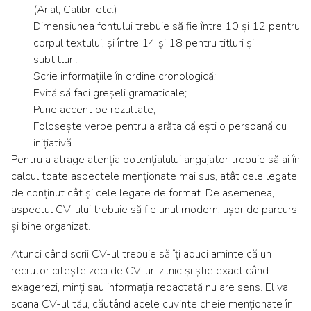
(Arial, Calibri etc.)
Dimensiunea fontului trebuie să fie între 10 și 12 pentru
corpul textului, și între 14 și 18 pentru titluri și
subtitluri.
Scrie informațiile în ordine cronologică;
Evită să faci greșeli gramaticale;
Pune accent pe rezultate;
Folosește verbe pentru a arăta că ești o persoană cu
inițiativă.
Pentru a atrage atenția potențialului angajator trebuie să ai în
calcul toate aspectele menționate mai sus, atât cele legate
de conținut cât și cele legate de format. De asemenea,
aspectul CV-ului trebuie să fie unul modern, ușor de parcurs
și bine organizat.
Atunci când scrii CV-ul trebuie să îți aduci aminte că un
recrutor citește zeci de CV-uri zilnic și știe exact când
exagerezi, minți sau informația redactată nu are sens. El va
scana CV-ul tău, căutând acele cuvinte cheie menționate în