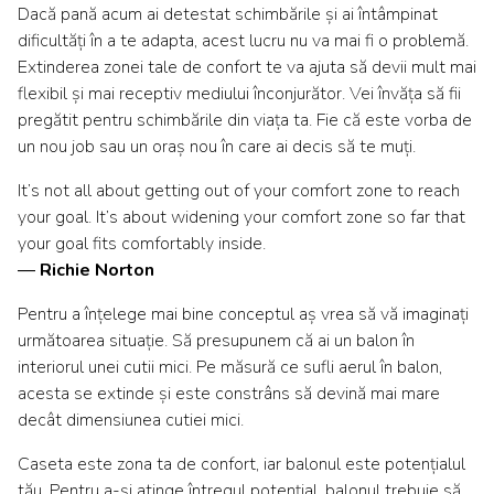
Dacă pană acum ai detestat schimbările și ai întâmpinat
dificultăți în a te adapta, acest lucru nu va mai fi o problemă.
Extinderea zonei tale de confort te va ajuta să devii mult mai
flexibil și mai receptiv mediului înconjurător. Vei învăța să fii
pregătit pentru schimbările din viața ta. Fie că este vorba de
un nou job sau un oraș nou în care ai decis să te muți.
It’s not all about getting out of your comfort zone to reach
your goal. It’s about widening your comfort zone so far that
your goal fits comfortably inside.
―
Richie Norton
Pentru a înțelege mai bine conceptul aș vrea să vă imaginați
următoarea situație. Să presupunem că ai un balon în
interiorul unei cutii mici. Pe măsură ce sufli aerul în balon,
acesta se extinde și este constrâns să devină mai mare
decât dimensiunea cutiei mici.
Caseta este zona ta de confort, iar balonul este potențialul
tău. Pentru a-și atinge întregul potențial, balonul trebuie să