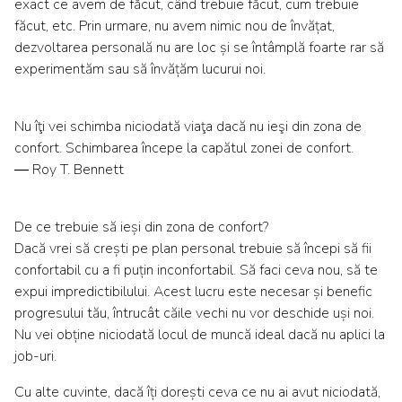
exact ce avem de făcut, când trebuie făcut, cum trebuie
făcut, etc. Prin urmare, nu avem nimic nou de învățat,
dezvoltarea personală nu are loc și se întâmplă foarte rar să
experimentăm sau să învățăm lucurui noi.
Nu îţi vei schimba niciodată viaţa dacă nu ieşi din zona de
confort. Schimbarea începe la capătul zonei de confort.
― Roy T. Bennett
De ce trebuie să ieși din zona de confort?
Dacă vrei să crești pe plan personal trebuie să începi să fii
confortabil cu a fi puțin inconfortabil. Să faci ceva nou, să te
expui impredictibilului. Acest lucru este necesar și benefic
progresului tău, întrucât căile vechi nu vor deschide uși noi.
Nu vei obține niciodată locul de muncă ideal dacă nu aplici la
job-uri.
Cu alte cuvinte, dacă îți dorești ceva ce nu ai avut niciodată,