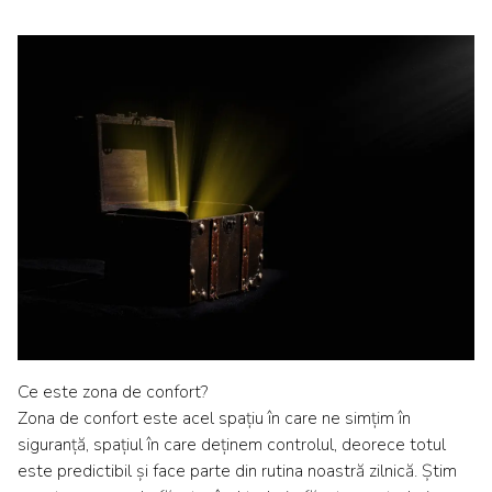
Ce este zona de confort?
Zona de confort este acel spațiu în care ne simțim în
siguranță, spațiul în care deținem controlul, deorece totul
este predictibil și face parte din rutina noastră zilnică. Știm