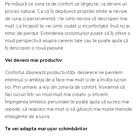
Pe măsură ce zona ta de confort se lărgește, va deveni un
proces natural. Ca să îți depășești propriile limite ai nevoie
de curaj și perseverență. Vei simți nevoia să descoperi mai
mult. La început te vei simți ciudat și inconfortabil, însă nu ai
nimic de pierdut. Extinderea orizonturilor poate să îți ofere o
nouă perspectivă asupra carierei tale sau te poate ajuta să
îți descoperi o nouă pasiune.
Vei
deveni mai
productiv
Confortul dăunează productivității, deoarece ne pierdem
interesul și ambiția de a face mai mult și de a învăța lucruri
noi. Prin urmare, a ieși din zona ta de confort, înseamnă să
faci lucruri într-un mod mult mai creativ și eficient.
Împingerea limitelor personale te poate ajuta să lucrezi mai
repede, să realizezi mai mult și să găsești mai multe metode
inteligente de a lucra.
Te vei adapta mai ușor schimbărilor