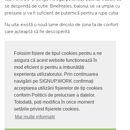
se desprindă de cutie. Bineînțeles, balonul se va umple cu
presiune și va fi suficient de puternică pentru a rupe cutia.
Nu uita, există o nouă lume dincolo de zona ta de confort
care așteaptă să fie descoperită.
Folosim fișiere de tipul cookies pentru a ne
asigura că acest website funcționează în
© 2017-2026. Toate drepturile rezervate
mod eficient și pentru a imbunătăți
SIGNUPDOTWORK SRL
Termeni si conditii | Politica de
experiența utilizatorului. Prin continuarea
confidentialitate | Politica de livrare si anulare comanda |
navigării pe SIGNUP.WORK confirmați
Politica GDPR
acceptarea utilizării fişierelor de tip cookies
conform Politicii de prelucrare a datelor.
Totodată, poți modifica în orice moment
setările privind fișierele cookies.
Mai multe informații