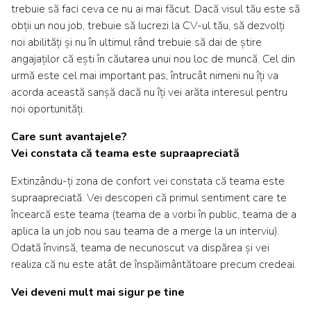
trebuie să faci ceva ce nu ai mai făcut. Dacă visul tău este să
obții un nou job, trebuie să lucrezi la CV-ul tău, să dezvolți
noi abilități și nu în ultimul rând trebuie să dai de știre
angajaților că ești în căutarea unui nou loc de muncă. Cel din
urmă este cel mai important pas, întrucât nimeni nu îți va
acorda această sanșă dacă nu îți vei arăta interesul pentru
noi oportunități.
Care sunt avantajele?
Vei constata că teama este supraapreciată
Extinzându-ți zona de confort vei constata că teama este
supraapreciată. Vei descoperi că primul sentiment care te
încearcă este teama (teama de a vorbi în public, teama de a
aplica la un job nou sau teama de a merge la un interviu).
Odată învinsă, teama de necunoscut va dispărea și vei
realiza că nu este atât de înspăimântătoare precum credeai.
Vei deveni mult mai sigur pe tine