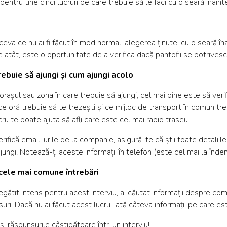
entru tine cinci lucruri pe care trebuie să le faci cu o seară înain
eva ce nu ai fi făcut în mod normal, alegerea ținutei cu o seară î
 atât, este o oportunitate de a verifica dacă pantofii se potrivesc 
rebuie să ajungi și cum ajungi acolo
rașul sau zona în care trebuie să ajungi, cel mai bine este să verifi
 ce oră trebuie să te trezești și ce mijloc de transport în comun treb
ru te poate ajuta să afli care este cel mai rapid traseu.
fică email-urile de la companie, asigură-te că știi toate detaliile l
jungi. Notează-ți aceste informații în telefon (este cel mai la înd
 cele mai comune întrebări
egătit intens pentru acest interviu, ai căutat informații despre comp
ri. Dacă nu ai făcut acest lucru, iată câteva informații pe care este
 și răspunsurile câștigătoare într-un interviu!