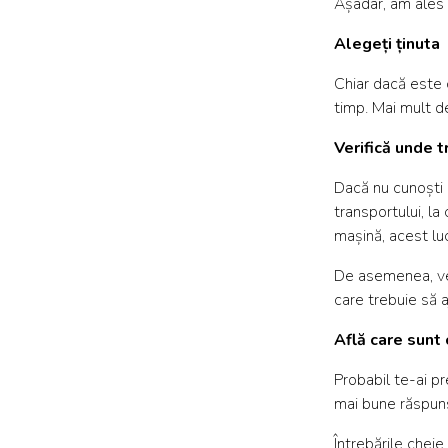
Așadar, am ales p
Alegeți ținuta
Chiar dacă este c
timp. Mai mult de
Verifică unde t
Dacă nu cunoști o
transportului, la
mașină, acest luc
De asemenea, veri
care trebuie să a
Află care sunt
Probabil te-ai pr
mai bune răspunsu
Întrebările cheie