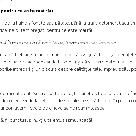
pentru ce este mai rău
l, de la haine șifonate sau pătate, până la trafic aglomerat sau un
ice, ne putem pregăti pentru ce este mai rău.
ă îți este teamă că vei întârzia, trezește-te mai devreme.
ta că trebuie să faci o impresie bună. Asigură-te că știi cerințele
, pagina de Facebook și de LinkedIn) și că știi care este misiunea 
riile întrebări și un discurs despre calitățile tale. Imprevizibilul p
t
dormi suficient. Nu vrei să te trezești mai obosit decât atunci când
e deconectezi de la rețelele de socializare și să te bagi în pat la 
, uneori avem nevoie de cineva să ne reamintească.
ă, fii punctual și nu-ți uita entuziasmul acasă!