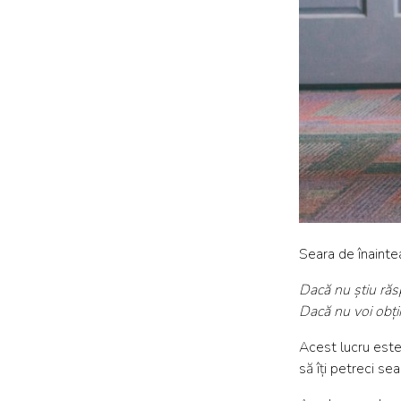
Seara de înaintea
Dacă nu știu răs
Dacă nu voi obțin
Acest lucru este
să îți petreci se