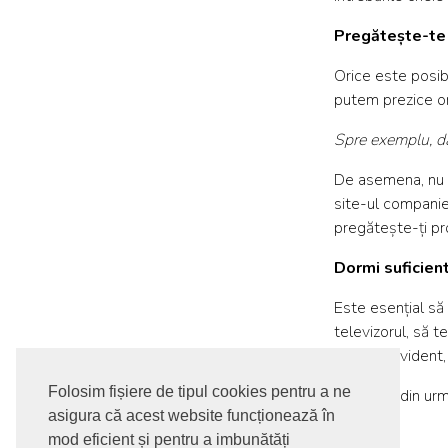
Pregătește-te 
Orice este posibi
putem prezice or
Spre exemplu, dac
De asemena, nu ui
site-ul companiei
pregătește-ți prop
Dormi suficien
Este esențial să 
televizorul, să t
un lucru evident
Folosim fișiere de tipul cookies pentru a ne
Și în cele din urm
asigura că acest website funcționează în
mod eficient și pentru a imbunătăți