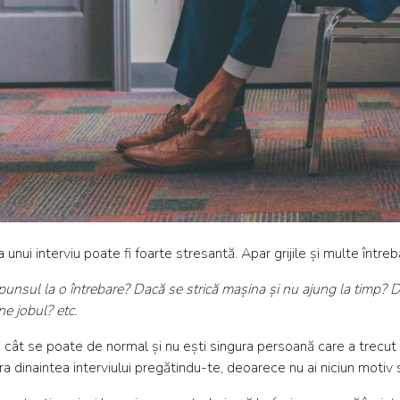
 unui interviu poate fi foarte stresantă. Apar grijile și multe întrebă
punsul la o întrebare? Dacă se strică mașina și nu ajung la timp?
e jobul? etc.
 cât se poate de normal și nu ești singura persoană care a trecut 
ara dinaintea interviului pregătindu-te, deoarece nu ai niciun motiv s