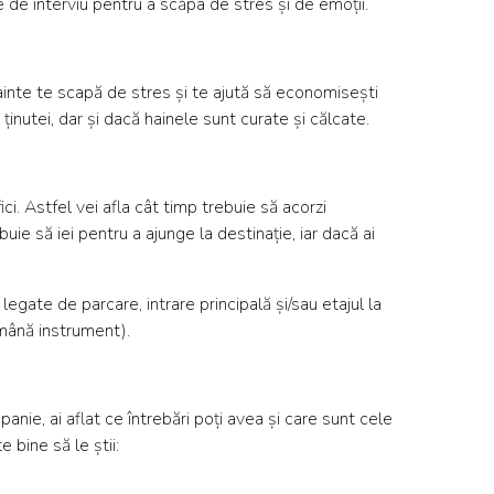
te de interviu pentru a scăpa de stres și de emoții.
nainte te scapă de stres și te ajută să economisești
ținutei, dar și dacă hainele sunt curate și călcate.
ci. Astfel vei afla cât timp trebuie să acorzi
uie să iei pentru a ajunge la destinație, iar dacă ai
egate de parcare, intrare principală și/sau etajul la
emână instrument).
anie, ai aflat ce întrebări poți avea și care sunt cele
 bine să le știi: