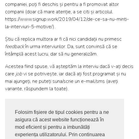
companiei, poți fi deschis și pentru a fi promovat altor
companii (doar că mare atenție, a se citi și articolul
https://www.signup.work/2019/04/12/de-ce-sa-nu-minti-
la-interviuri-5-motive/).
Știu că replica multora ar fi că nici candidații nu primesc
feedback
în urma interviurilor. Da, sunt convinsă că se
întâmplă acest lucru, dar să nu generalizăm.
Acestea fiind spuse, vă așteptăm la interviu dacă v-ați decis
care
job
vi se potrivește, iar dacă ați fost programat și nu
mai ajungeți, ne puteți suna/scrie un e-mail/sms (aveți
variante, răspundem la toate).
Folosim fișiere de tipul cookies pentru a ne
asigura că acest website funcționează în
© 2017-2026. Toate drepturile rezervate
mod eficient și pentru a imbunătăți
SIGNUPDOTWORK SRL
Termeni si conditii | Politica de
experiența utilizatorului. Prin continuarea