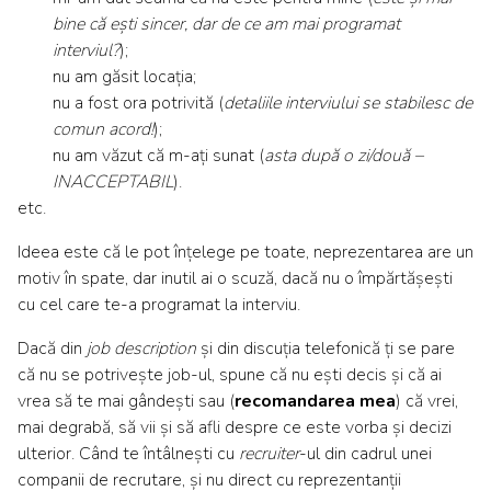
bine că ești sincer, dar de ce am mai programat
interviul?
);
nu am găsit locația;
nu a fost ora potrivită (
detaliile interviului se stabilesc de
comun acord!
);
nu am văzut că m-ați sunat (
asta după o zi/două –
INACCEPTABIL
).
etc.
Ideea este că le pot înțelege pe toate, neprezentarea are un
motiv în spate, dar inutil ai o scuză, dacă nu o împărtășești
cu cel care te-a programat la interviu.
Dacă din
job description
și din discuția telefonică ți se pare
că nu se potrivește job-ul, spune că nu ești decis și că ai
vrea să te mai gândești sau (
recomandarea mea
) că vrei,
mai degrabă, să vii și să afli despre ce este vorba și decizi
ulterior. Când te întâlnești cu
recruiter
-ul din cadrul unei
companii de recrutare, și nu direct cu reprezentanții