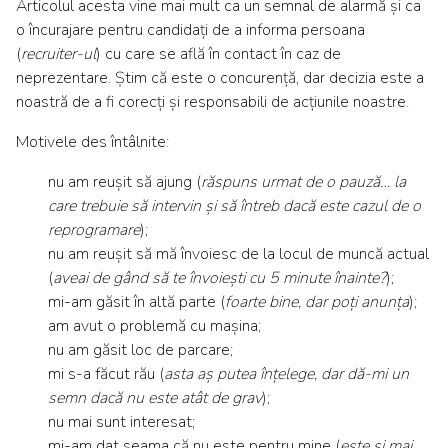
Articolul acesta vine mai mult ca un semnal de alarmă și ca
o încurajare pentru candidați de a informa persoana
(
recruiter-ul
) cu care se află în contact în caz de
neprezentare. Știm că este o concurență, dar decizia este a
noastră de a fi corecți și responsabili de acțiunile noastre.
Motivele des întâlnite:
nu am reușit să ajung (
răspuns urmat de o pauză… la
care trebuie să intervin și să întreb dacă este cazul de o
reprogramare
);
nu am reușit să mă învoiesc de la locul de muncă actual
(
aveai de gând să te învoiești cu 5 minute înainte?
);
mi-am găsit în altă parte (
foarte bine, dar poți anunța
);
am avut o problemă cu mașina;
nu am găsit loc de parcare;
mi s-a făcut rău (
asta aș putea înțelege, dar dă-mi un
semn dacă nu este atât de grav
);
nu mai sunt interesat;
mi-am dat seama că nu este pentru mine (
este și mai