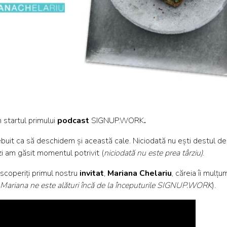
 startul primului
podcast
SIGNUP.WORK
.
ebuit ca să deschidem și această cale. Niciodată nu ești destul de 
zi am găsit momentul potrivit (
niciodată nu este prea târziu)
.
scoperiți primul nostru
invitat
,
Mariana Chelariu
, căreia îi mulțu
ă Mariana ne este alături încă de la începuturile SIGNUP.WORK
).