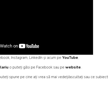
ebook
,
Instagram
,
LinkedIn
și acum pe
YouTube
.
lariu
o puteți găsi pe
Facebook
sau pe
website
.
puteți spune pe cine ați vrea să mai vedeți/ascultați sau ce subiec