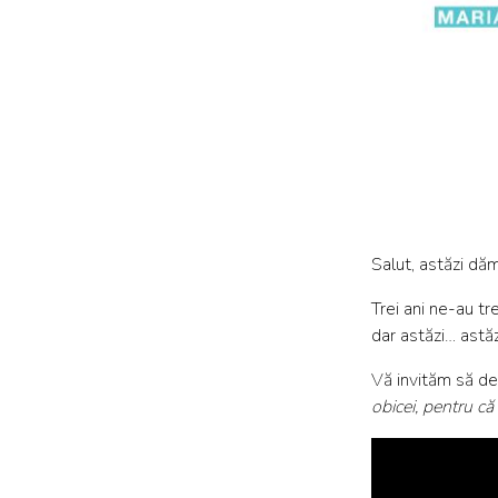
Salut, astăzi dăm
Trei ani ne-au tr
dar astăzi… astă
Vă invităm să de
obicei, pentru c