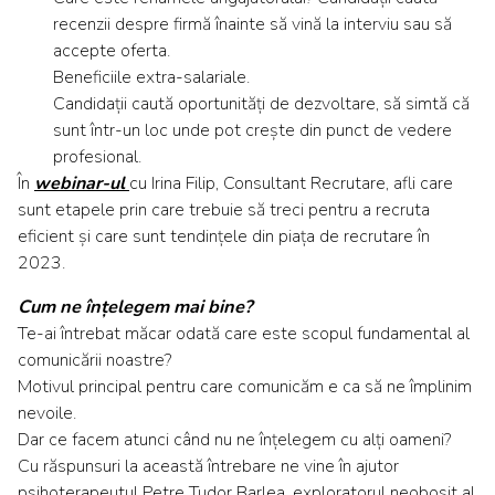
recenzii despre firmă înainte să vină la interviu sau să
accepte oferta.
Beneficiile extra-salariale.
Candidații caută oportunități de dezvoltare, să simtă că
sunt într-un loc unde pot crește din punct de vedere
profesional.
În
webinar-ul
cu Irina Filip, Consultant Recrutare, afli care
sunt etapele prin care trebuie să treci pentru a recruta
eficient și care sunt tendințele din piața de recrutare în
2023.
Cum ne înțelegem mai bine?
Te-ai întrebat măcar odată care este scopul fundamental al
comunicării noastre?
Motivul principal pentru care comunicăm e ca să ne împlinim
nevoile.
Dar ce facem atunci când nu ne înțelegem cu alți oameni?
Cu răspunsuri la această întrebare ne vine în ajutor
psihoterapeutul Petre Tudor Barlea, exploratorul neobosit al