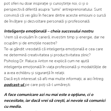
pot oferi nu doar inspirație și cunoștințe noi, ci și o
perspectivă diferită asupra ”lumii” antreprenoriatului. Sunt
convinsă că vei găsi în fiecare dintre aceste emisiuni o sursă
de învățare și dezvoltare personală și profesională.
Inteligența emoțională – cheia succesului nostru
.
Vrem să evoluăm în carieră, investim timp și energie, dar ne
ocupăm și de emoțiile noastre?
Te-ai gândit vreodată că inteligența emoțională e cea care
ne determină creativitatea și productivitatea zilnic?
Psiholog Dr. Raluca Anton ne explică cum ne ajută
inteligența emoțională în viața profesională și modalitățile de
a avea echilibru și siguranță în relații.
Dacă ești interesat să afli mai multe informații, ai aici întreg
podcast-ul
pe care poți să-l urmărești.
A face comunicare azi nu mai este o opțiune, ci o
necesitate, iar dacă vrei să crești, ai nevoie să comunici
cu media.