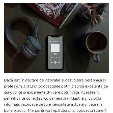
Dacă ești în căutare de inspirație și dezvoltare personală și
profesională, atunci podcasturile pot fi o sursă excelentă de
cunoștințe și experiențe din care poți învăța. Acestea îți
permit să te conectezi cu oameni din industrie și să obții
informații valoroase despre tendințele actuale și cele mai
bune practici. Mai jos îți voi împărtăși cinci podcasturi care îți