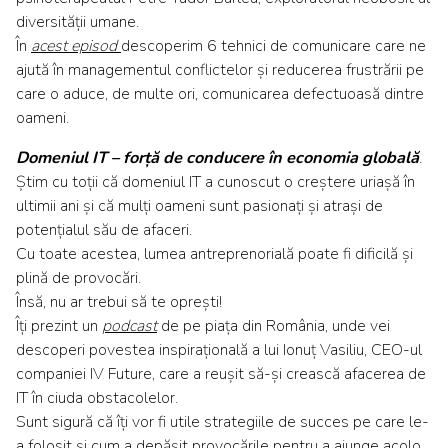
diversității umane.
În
acest episod
descoperim 6 tehnici de comunicare care ne
ajută în managementul conflictelor și reducerea frustrării pe
care o aduce, de multe ori, comunicarea defectuoasă dintre
oameni.
Domeniul IT – forță de conducere în economia globală
.
Știm cu toții că domeniul IT a cunoscut o creștere uriașă în
ultimii ani și că mulți oameni sunt pasionați și atrași de
potențialul său de afaceri.
Cu toate acestea, lumea antreprenorială poate fi dificilă și
plină de provocări.
Însă, nu ar trebui să te oprești!
Îți prezint un
podcast
de pe piața din România, unde vei
descoperi povestea inspirațională a lui Ionuț Vasiliu, CEO-ul
companiei IV Future, care a reușit să-și crească afacerea de
IT în ciuda obstacolelor.
Sunt sigură că îți vor fi utile strategiile de succes pe care le-
a folosit și cum a depășit provocările pentru a ajunge acolo