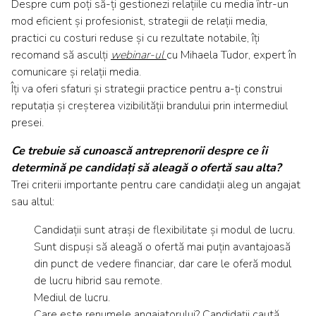
Despre cum poți să-ți gestionezi relațiile cu media într-un
mod eficient și profesionist, strategii de relații media,
practici cu costuri reduse și cu rezultate notabile, îți
recomand să asculți
webinar-ul
cu Mihaela Tudor, expert în
comunicare și relații media.
Îți va oferi sfaturi și strategii practice pentru a-ți construi
reputația și creșterea vizibilității brandului prin intermediul
presei.
Ce trebuie să cunoască antreprenorii despre ce îi
determină pe candidați să aleagă o ofertă sau alta?
Trei criterii importante pentru care candidații aleg un angajat
sau altul:
Candidații sunt atrași de flexibilitate și modul de lucru.
Sunt dispuși să aleagă o ofertă mai puțin avantajoasă
din punct de vedere financiar, dar care le oferă modul
de lucru hibrid sau remote.
Mediul de lucru.
Care este renumele angajatorului? Candidații caută