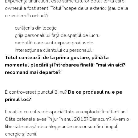
Experiența unui client este suma tuturor detaliilor la care
ownerul a fost atent. Totul începe de la exterior (sau de la
ce vedem în online?):
curățenia din locație
grija personalului față de spațiul de lucru
modul în care sunt expuse produsele
interacțiunea clientului cu personalul
Totul contează: de la prima gustare, până la
momentul plecării și întrebarea finală: ”mai vin aici?
recomand mai departe?
”
E controversat punctul 2, nu?
De ce produsul nu e pe
primul loc?
Locațiile cu cafea de specialitate au explodat în ultimii ani.
Câte cafenele aveai în jur în anul 2015? Dar acum? Avem o
libertate uriașă de a alege unde ne consumăm timpul,
energia și banii.