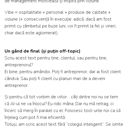
de management motivează și inspiră prin viziune.
Vibe = ospitalitate + personal + produse de calitate +
viziune (+ consecvență în execuție: adică, dacă am fost
primit cu zâmbetul pe buze luni, voi fi primit la fel și vineri,
chiar dacă este aglomerat).
Un gând de final (și puțin off-topic)
Scriu acest text pentru tine, clientul, sau pentru tine,
antreprenorul?
Ei bine, pentru amândoi. Poți fi antreprenor, dar ai fost client
cândva. Sau poți fi client cu planuri mari de a deveni
antreprenor.
Și pentru că tot vorbim de viitor… câți dintre noi nu se tem
că AI-ul ne va înlocui? Eu ridic mâna. Dar nu mă retrag, ci
încerc să merg în paralel cu el. Folosesc tool-urile noi ca să
înțeleg cum pot fi mai eficientă.
Totuși, am scris acest text fără ”colegul inteligent”. Se simte