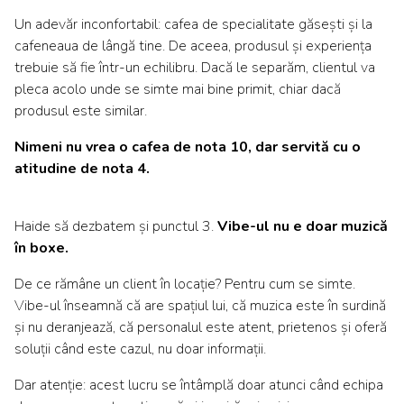
Un adevăr inconfortabil: cafea de specialitate găsești și la
cafeneaua de lângă tine. De aceea, produsul și experiența
trebuie să fie într-un echilibru. Dacă le separăm, clientul va
pleca acolo unde se simte mai bine primit, chiar dacă
produsul este similar.
Nimeni nu vrea o cafea de nota 10, dar servită cu o
atitudine de nota 4.
Haide să dezbatem și punctul 3.
Vibe-ul nu e doar muzică
în boxe.
De ce rămâne un client în locație? Pentru cum se simte.
Vibe-ul înseamnă că are spațiul lui, că muzica este în surdină
și nu deranjează, că personalul este atent, prietenos și oferă
soluții când este cazul, nu doar informații.
Dar atenție: acest lucru se întâmplă doar atunci când echipa