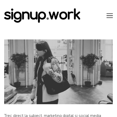
Skip
to
Content
Trec direct la subiect, marketing digital și social media