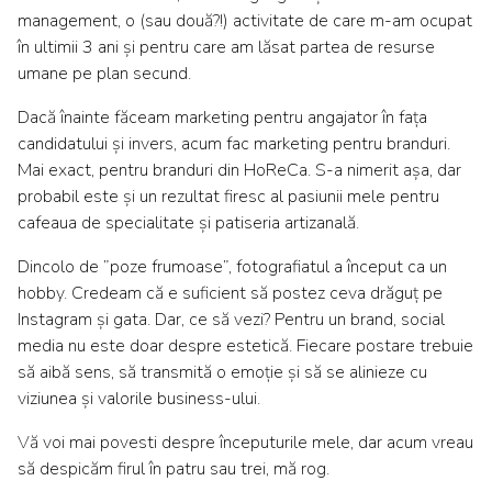
management, o (sau două?!) activitate de care m-am ocupat
în ultimii 3 ani și pentru care am lăsat partea de resurse
umane pe plan secund.
Dacă înainte făceam marketing pentru angajator în fața
candidatului și invers, acum fac marketing pentru branduri.
Mai exact, pentru branduri din HoReCa. S-a nimerit așa, dar
probabil este și un rezultat firesc al pasiunii mele pentru
cafeaua de specialitate și patiseria artizanală.
Dincolo de ”poze frumoase”, fotografiatul a început ca un
hobby. Credeam că e suficient să postez ceva drăguț pe
Instagram și gata. Dar, ce să vezi? Pentru un brand, social
media nu este doar despre estetică. Fiecare postare trebuie
să aibă sens, să transmită o emoție și să se alinieze cu
viziunea și valorile business-ului.
Vă voi mai povesti despre începuturile mele, dar acum vreau
să despicăm firul în patru sau trei, mă rog.