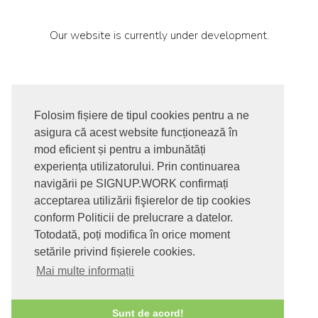
Our website is currently under development.
Folosim fișiere de tipul cookies pentru a ne
asigura că acest website funcționează în
© 2017-2026. Toate drepturile rezervate
mod eficient și pentru a imbunătăți
SIGNUPDOTWORK SRL
Termeni si conditii | Politica de
experiența utilizatorului. Prin continuarea
confidentialitate | Politica de livrare si anulare comanda |
navigării pe SIGNUP.WORK confirmați
Politica GDPR
acceptarea utilizării fişierelor de tip cookies
conform Politicii de prelucrare a datelor.
Totodată, poți modifica în orice moment
setările privind fișierele cookies.
Mai multe informații
Sunt de acord!