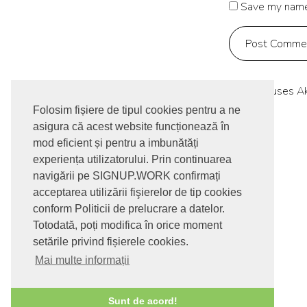
Save my name,
This site uses 
Folosim fișiere de tipul cookies pentru a ne
asigura că acest website funcționează în
mod eficient și pentru a imbunătăți
experiența utilizatorului. Prin continuarea
navigării pe SIGNUP.WORK confirmați
acceptarea utilizării fişierelor de tip cookies
conform Politicii de prelucrare a datelor.
Totodată, poți modifica în orice moment
setările privind fișierele cookies.
Mai multe informații
© 2017-2026. Toate drepturile rezervate
Sunt de acord!