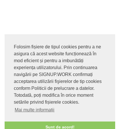
Folosim fișiere de tipul cookies pentru a ne
asigura că acest website funcționează în
© 2017-2026. Toate drepturile rezervate
mod eficient și pentru a imbunătăți
SIGNUPDOTWORK SRL
Termeni si conditii | Politica de
experiența utilizatorului. Prin continuarea
confidentialitate | Politica de livrare si anulare comanda |
navigării pe SIGNUP.WORK confirmați
Politica GDPR
acceptarea utilizării fişierelor de tip cookies
conform Politicii de prelucrare a datelor.
Totodată, poți modifica în orice moment
setările privind fișierele cookies.
Mai multe informații
Sunt de acord!