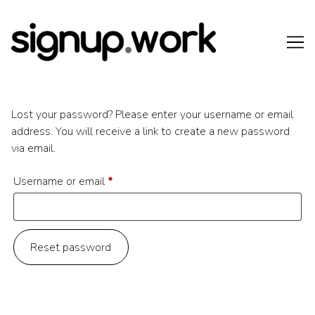
Skip
to
Content
Lost your password? Please enter your username or email
address. You will receive a link to create a new password
via email.
Required
Username or email
*
Reset password