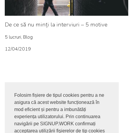
De ce să nu minți la interviuri – 5 motive
5 lucruri, Blog
12/04/2019
Folosim fișiere de tipul cookies pentru a ne
asigura că acest website funcționează în
© 2017-2026. Toate drepturile rezervate
mod eficient și pentru a imbunătăți
SIGNUPDOTWORK SRL
Termeni si conditii | Politica de
experiența utilizatorului. Prin continuarea
confidentialitate | Politica de livrare si anulare comanda |
navigării pe SIGNUP.WORK confirmați
Politica GDPR
acceptarea utilizării fişierelor de tip cookies