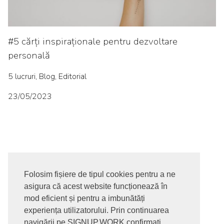
#5 cărți inspiraționale pentru dezvoltare
personală
5 lucruri, Blog, Editorial
23/05/2023
Folosim fișiere de tipul cookies pentru a ne
asigura că acest website funcționează în
© 2017-2026. Toate drepturile rezervate
mod eficient și pentru a imbunătăți
SIGNUPDOTWORK SRL
Termeni si conditii | Politica de
experiența utilizatorului. Prin continuarea
confidentialitate | Politica de livrare si anulare comanda |
navigării pe SIGNUP.WORK confirmați