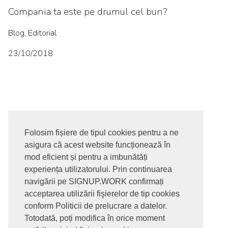
Compania ta este pe drumul cel bun?
Blog, Editorial
23/10/2018
Folosim fișiere de tipul cookies pentru a ne
asigura că acest website funcționează în
© 2017-2026. Toate drepturile rezervate
mod eficient și pentru a imbunătăți
SIGNUPDOTWORK SRL
Termeni si conditii | Politica de
experiența utilizatorului. Prin continuarea
confidentialitate | Politica de livrare si anulare comanda |
navigării pe SIGNUP.WORK confirmați
Politica GDPR
acceptarea utilizării fişierelor de tip cookies
conform Politicii de prelucrare a datelor.
Totodată, poți modifica în orice moment