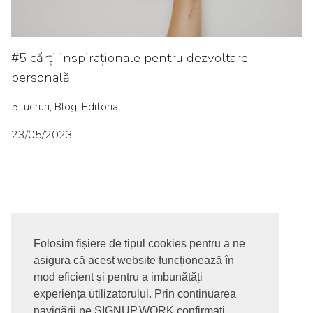
#5 cărți inspiraționale pentru dezvoltare
personală
5 lucruri, Blog, Editorial
23/05/2023
Folosim fișiere de tipul cookies pentru a ne
asigura că acest website funcționează în
© 2017-2026. Toate drepturile rezervate
mod eficient și pentru a imbunătăți
SIGNUPDOTWORK SRL
Termeni si conditii | Politica de
experiența utilizatorului. Prin continuarea
confidentialitate | Politica de livrare si anulare comanda |
navigării pe SIGNUP.WORK confirmați