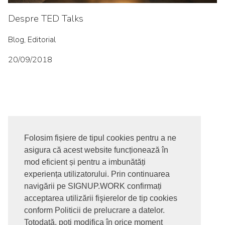
Despre TED Talks
Blog, Editorial
20/09/2018
Folosim fișiere de tipul cookies pentru a ne
asigura că acest website funcționează în
© 2017-2026. Toate drepturile rezervate
mod eficient și pentru a imbunătăți
SIGNUPDOTWORK SRL
Termeni si conditii | Politica de
experiența utilizatorului. Prin continuarea
confidentialitate | Politica de livrare si anulare comanda |
navigării pe SIGNUP.WORK confirmați
Politica GDPR
acceptarea utilizării fişierelor de tip cookies
conform Politicii de prelucrare a datelor.
Totodată, poți modifica în orice moment