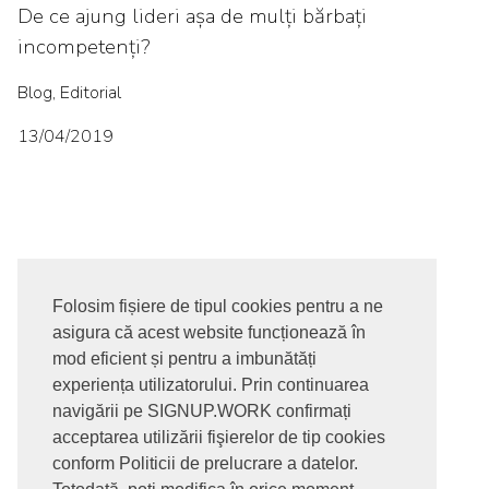
De ce ajung lideri așa de mulți bărbați
incompetenți?
Blog, Editorial
13/04/2019
Folosim fișiere de tipul cookies pentru a ne
asigura că acest website funcționează în
© 2017-2026. Toate drepturile rezervate
mod eficient și pentru a imbunătăți
SIGNUPDOTWORK SRL
Termeni si conditii | Politica de
experiența utilizatorului. Prin continuarea
confidentialitate | Politica de livrare si anulare comanda |
navigării pe SIGNUP.WORK confirmați
Politica GDPR
acceptarea utilizării fişierelor de tip cookies
conform Politicii de prelucrare a datelor.