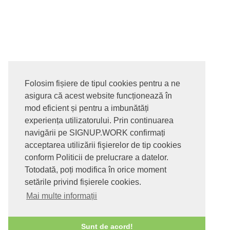
Folosim fișiere de tipul cookies pentru a ne
asigura că acest website funcționează în
© 2017-2026. Toate drepturile rezervate
mod eficient și pentru a imbunătăți
SIGNUPDOTWORK SRL
Termeni si conditii | Politica de
experiența utilizatorului. Prin continuarea
confidentialitate | Politica de livrare si anulare comanda |
navigării pe SIGNUP.WORK confirmați
Politica GDPR
acceptarea utilizării fişierelor de tip cookies
conform Politicii de prelucrare a datelor.
Totodată, poți modifica în orice moment
setările privind fișierele cookies.
Mai multe informații
Sunt de acord!