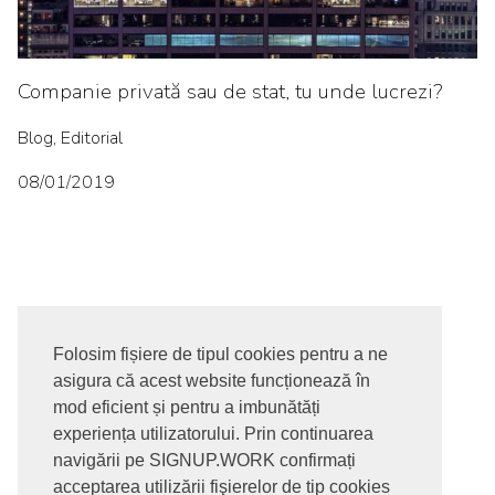
Companie privată sau de stat, tu unde lucrezi?
Blog, Editorial
08/01/2019
Folosim fișiere de tipul cookies pentru a ne
asigura că acest website funcționează în
© 2017-2026. Toate drepturile rezervate
mod eficient și pentru a imbunătăți
SIGNUPDOTWORK SRL
Termeni si conditii | Politica de
experiența utilizatorului. Prin continuarea
confidentialitate | Politica de livrare si anulare comanda |
navigării pe SIGNUP.WORK confirmați
Politica GDPR
acceptarea utilizării fişierelor de tip cookies