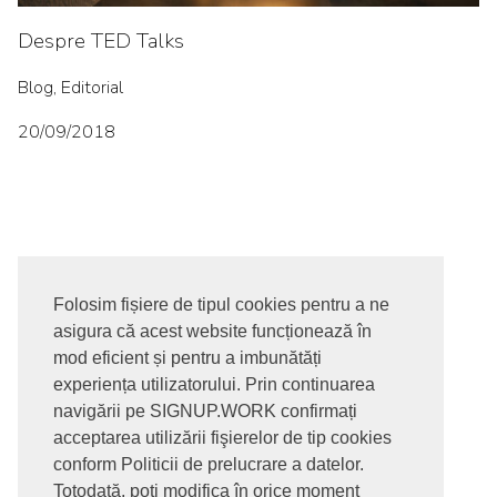
Despre TED Talks
Blog, Editorial
20/09/2018
Folosim fișiere de tipul cookies pentru a ne
asigura că acest website funcționează în
© 2017-2026. Toate drepturile rezervate
mod eficient și pentru a imbunătăți
SIGNUPDOTWORK SRL
Termeni si conditii | Politica de
experiența utilizatorului. Prin continuarea
confidentialitate | Politica de livrare si anulare comanda |
navigării pe SIGNUP.WORK confirmați
Politica GDPR
acceptarea utilizării fişierelor de tip cookies
conform Politicii de prelucrare a datelor.
Totodată, poți modifica în orice moment