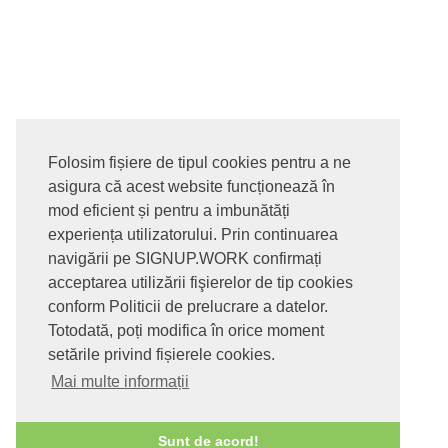
Folosim fișiere de tipul cookies pentru a ne
asigura că acest website funcționează în
© 2017-2026. Toate drepturile rezervate
mod eficient și pentru a imbunătăți
SIGNUPDOTWORK SRL
Termeni si conditii | Politica de
experiența utilizatorului. Prin continuarea
confidentialitate | Politica de livrare si anulare comanda |
navigării pe SIGNUP.WORK confirmați
Politica GDPR
acceptarea utilizării fişierelor de tip cookies
conform Politicii de prelucrare a datelor.
Totodată, poți modifica în orice moment
setările privind fișierele cookies.
Mai multe informații
Sunt de acord!