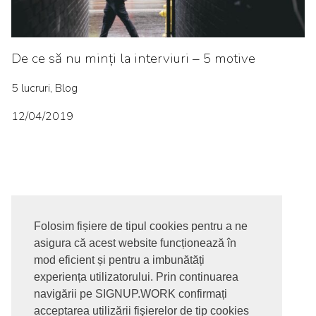
De ce să nu minți la interviuri – 5 motive
5 lucruri, Blog
12/04/2019
Folosim fișiere de tipul cookies pentru a ne
asigura că acest website funcționează în
© 2017-2026. Toate drepturile rezervate
mod eficient și pentru a imbunătăți
SIGNUPDOTWORK SRL
Termeni si conditii | Politica de
experiența utilizatorului. Prin continuarea
confidentialitate | Politica de livrare si anulare comanda |
navigării pe SIGNUP.WORK confirmați
Politica GDPR
acceptarea utilizării fişierelor de tip cookies