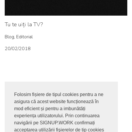
Tu te uiți la TV?
Blog, Editorial
20/02/2018
Folosim fișiere de tipul cookies pentru a ne
asigura că acest website funcționează în
© 2017-2026. Toate drepturile rezervate
mod eficient și pentru a imbunătăți
SIGNUPDOTWORK SRL
Termeni si conditii | Politica de
experiența utilizatorului. Prin continuarea
confidentialitate | Politica de livrare si anulare comanda |
navigării pe SIGNUP.WORK confirmați
Politica GDPR
acceptarea utilizării fişierelor de tip cookies