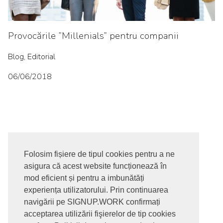
Provocările ”Millenials” pentru companii
Blog, Editorial
06/06/2018
Folosim fișiere de tipul cookies pentru a ne
asigura că acest website funcționează în
© 2017-2026. Toate drepturile rezervate
mod eficient și pentru a imbunătăți
SIGNUPDOTWORK SRL
Termeni si conditii | Politica de
experiența utilizatorului. Prin continuarea
confidentialitate | Politica de livrare si anulare comanda |
navigării pe SIGNUP.WORK confirmați
Politica GDPR
acceptarea utilizării fişierelor de tip cookies