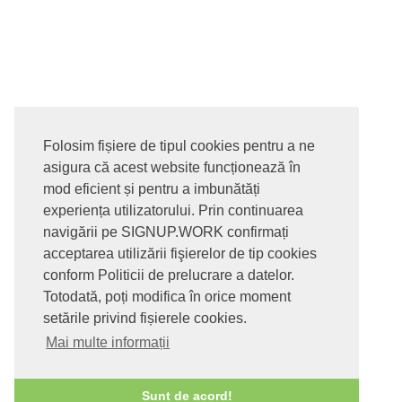
Folosim fișiere de tipul cookies pentru a ne
asigura că acest website funcționează în
© 2017-2026. Toate drepturile rezervate
mod eficient și pentru a imbunătăți
SIGNUPDOTWORK SRL
Termeni si conditii | Politica de
experiența utilizatorului. Prin continuarea
confidentialitate | Politica de livrare si anulare comanda |
navigării pe SIGNUP.WORK confirmați
Politica GDPR
acceptarea utilizării fişierelor de tip cookies
conform Politicii de prelucrare a datelor.
Totodată, poți modifica în orice moment
setările privind fișierele cookies.
Mai multe informații
Sunt de acord!