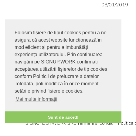
08/01/2019
Folosim fișiere de tipul cookies pentru a ne
asigura că acest website funcționează în
mod eficient și pentru a imbunătăți
experiența utilizatorului. Prin continuarea
navigării pe SIGNUP.WORK confirmați
acceptarea utilizării fişierelor de tip cookies
conform Politicii de prelucrare a datelor.
Totodată, poți modifica în orice moment
setările privind fișierele cookies.
Mai multe informații
© 2017-2026. Toate drepturile rezervate
Sunt de acord!
SIGNUPDOTWORK SRL
Termeni si conditii | Politica
confidentialitate | Politica de livrare si anulare coman