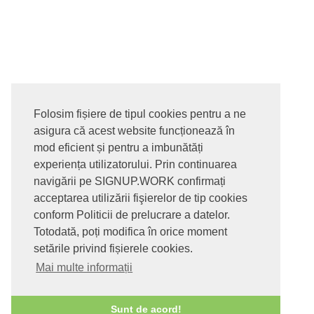
Folosim fișiere de tipul cookies pentru a ne
asigura că acest website funcționează în
© 2017-2026. Toate drepturile rezervate
mod eficient și pentru a imbunătăți
SIGNUPDOTWORK SRL
Termeni si conditii | Politica de
experiența utilizatorului. Prin continuarea
confidentialitate | Politica de livrare si anulare comanda |
navigării pe SIGNUP.WORK confirmați
Politica GDPR
acceptarea utilizării fişierelor de tip cookies
conform Politicii de prelucrare a datelor.
Totodată, poți modifica în orice moment
setările privind fișierele cookies.
Mai multe informații
Sunt de acord!