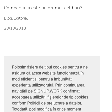
Compania ta este pe drumul cel bun?
Blog, Editorial
23/10/2018
Folosim fișiere de tipul cookies pentru a ne
asigura că acest website funcționează în
© 2017-2026. Toate drepturile rezervate
mod eficient și pentru a imbunătăți
SIGNUPDOTWORK SRL
Termeni si conditii | Politica de
experiența utilizatorului. Prin continuarea
confidentialitate | Politica de livrare si anulare comanda |
navigării pe SIGNUP.WORK confirmați
Politica GDPR
acceptarea utilizării fişierelor de tip cookies
conform Politicii de prelucrare a datelor.
Totodată, poți modifica în orice moment