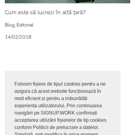
Cum este să lucrezi în altă țară?
Blog, Editorial
14/02/2018
Folosim fișiere de tipul cookies pentru a ne
asigura că acest website funcționează în
© 2017-2026. Toate drepturile rezervate
mod eficient și pentru a imbunătăți
SIGNUPDOTWORK SRL
Termeni si conditii | Politica de
experiența utilizatorului. Prin continuarea
confidentialitate | Politica de livrare si anulare comanda |
navigării pe SIGNUP.WORK confirmați
Politica GDPR
acceptarea utilizării fişierelor de tip cookies
conform Politicii de prelucrare a datelor.
Totodată, poți modifica în orice moment