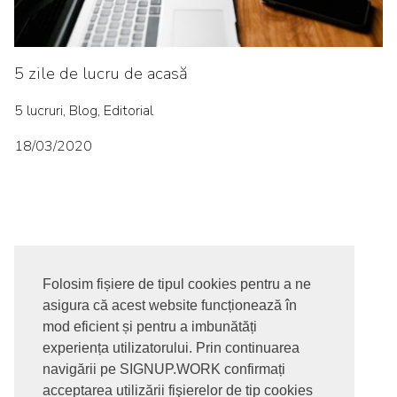
5 zile de lucru de acasă
5 lucruri, Blog, Editorial
18/03/2020
Folosim fișiere de tipul cookies pentru a ne
asigura că acest website funcționează în
© 2017-2026. Toate drepturile rezervate
mod eficient și pentru a imbunătăți
SIGNUPDOTWORK SRL
Termeni si conditii | Politica de
experiența utilizatorului. Prin continuarea
confidentialitate | Politica de livrare si anulare comanda |
navigării pe SIGNUP.WORK confirmați
Politica GDPR
acceptarea utilizării fişierelor de tip cookies