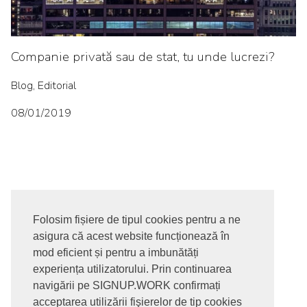
Companie privată sau de stat, tu unde lucrezi?
Blog, Editorial
08/01/2019
Folosim fișiere de tipul cookies pentru a ne
asigura că acest website funcționează în
© 2017-2026. Toate drepturile rezervate
mod eficient și pentru a imbunătăți
SIGNUPDOTWORK SRL
Termeni si conditii | Politica de
experiența utilizatorului. Prin continuarea
confidentialitate | Politica de livrare si anulare comanda |
navigării pe SIGNUP.WORK confirmați
Politica GDPR
acceptarea utilizării fişierelor de tip cookies