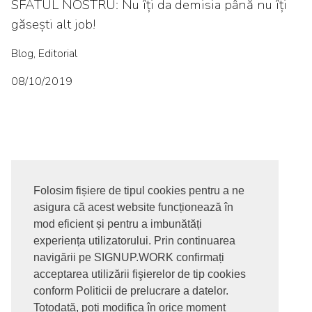
SFATUL NOSTRU: Nu îți da demisia până nu îți
găsești alt job!
Blog, Editorial
08/10/2019
Folosim fișiere de tipul cookies pentru a ne
asigura că acest website funcționează în
© 2017-2026. Toate drepturile rezervate
mod eficient și pentru a imbunătăți
SIGNUPDOTWORK SRL
Termeni si conditii | Politica de
experiența utilizatorului. Prin continuarea
confidentialitate | Politica de livrare si anulare comanda |
navigării pe SIGNUP.WORK confirmați
Politica GDPR
acceptarea utilizării fişierelor de tip cookies
conform Politicii de prelucrare a datelor.
Totodată, poți modifica în orice moment