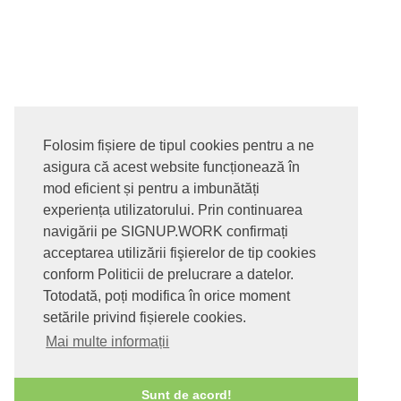
Folosim fișiere de tipul cookies pentru a ne
asigura că acest website funcționează în
© 2017-2026. Toate drepturile rezervate
mod eficient și pentru a imbunătăți
SIGNUPDOTWORK SRL
Termeni si conditii | Politica de
experiența utilizatorului. Prin continuarea
confidentialitate | Politica de livrare si anulare comanda |
navigării pe SIGNUP.WORK confirmați
Politica GDPR
acceptarea utilizării fişierelor de tip cookies
conform Politicii de prelucrare a datelor.
Totodată, poți modifica în orice moment
setările privind fișierele cookies.
Mai multe informații
Sunt de acord!