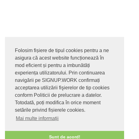
Folosim fișiere de tipul cookies pentru a ne
asigura că acest website funcționează în
© 2017-2026. Toate drepturile rezervate
mod eficient și pentru a imbunătăți
SIGNUPDOTWORK SRL
Termeni si conditii | Politica de
experiența utilizatorului. Prin continuarea
confidentialitate | Politica de livrare si anulare comanda |
navigării pe SIGNUP.WORK confirmați
Politica GDPR
acceptarea utilizării fişierelor de tip cookies
conform Politicii de prelucrare a datelor.
Totodată, poți modifica în orice moment
setările privind fișierele cookies.
Mai multe informații
Sunt de acord!