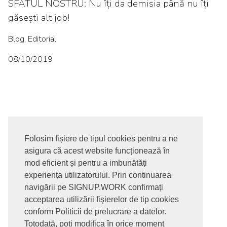
SFATUL NOSTRU: Nu îți da demisia până nu îți
găsești alt job!
Blog, Editorial
08/10/2019
Folosim fișiere de tipul cookies pentru a ne
asigura că acest website funcționează în
© 2017-2026. Toate drepturile rezervate
mod eficient și pentru a imbunătăți
SIGNUPDOTWORK SRL
Termeni si conditii | Politica de
experiența utilizatorului. Prin continuarea
confidentialitate | Politica de livrare si anulare comanda |
navigării pe SIGNUP.WORK confirmați
Politica GDPR
acceptarea utilizării fişierelor de tip cookies
conform Politicii de prelucrare a datelor.
Totodată, poți modifica în orice moment