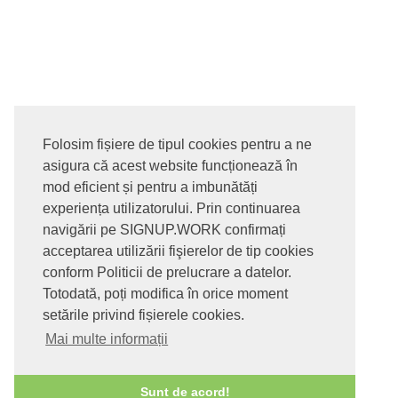
Folosim fișiere de tipul cookies pentru a ne
asigura că acest website funcționează în
© 2017-2026. Toate drepturile rezervate
mod eficient și pentru a imbunătăți
SIGNUPDOTWORK SRL
Termeni si conditii | Politica de
experiența utilizatorului. Prin continuarea
confidentialitate | Politica de livrare si anulare comanda |
navigării pe SIGNUP.WORK confirmați
Politica GDPR
acceptarea utilizării fişierelor de tip cookies
conform Politicii de prelucrare a datelor.
Totodată, poți modifica în orice moment
setările privind fișierele cookies.
Mai multe informații
Sunt de acord!