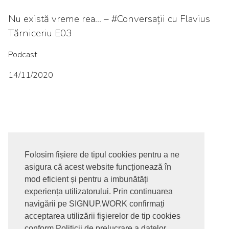
Nu există vreme rea… – #Conversații cu Flavius
Tărniceriu E03
Podcast
14/11/2020
Folosim fișiere de tipul cookies pentru a ne
asigura că acest website funcționează în
© 2017-2026. Toate drepturile rezervate
mod eficient și pentru a imbunătăți
SIGNUPDOTWORK SRL
Termeni si conditii | Politica de
experiența utilizatorului. Prin continuarea
confidentialitate | Politica de livrare si anulare comanda |
navigării pe SIGNUP.WORK confirmați
Politica GDPR
acceptarea utilizării fişierelor de tip cookies
conform Politicii de prelucrare a datelor.