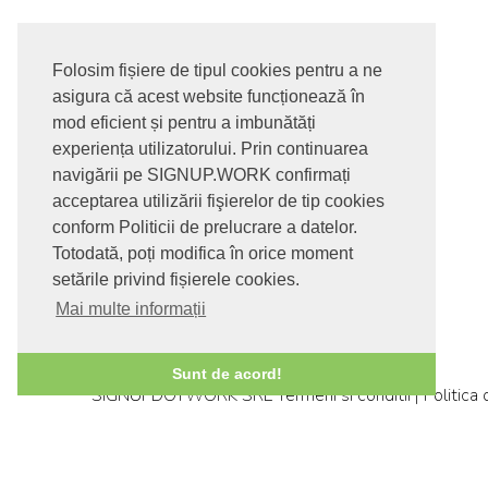
Folosim fișiere de tipul cookies pentru a ne
asigura că acest website funcționează în
mod eficient și pentru a imbunătăți
experiența utilizatorului. Prin continuarea
navigării pe SIGNUP.WORK confirmați
acceptarea utilizării fişierelor de tip cookies
conform Politicii de prelucrare a datelor.
Totodată, poți modifica în orice moment
setările privind fișierele cookies.
Mai multe informații
© 2017-2026. Toate drepturile rezervate
Sunt de acord!
SIGNUPDOTWORK SRL
Termeni si conditii | Politica
confidentialitate | Politica de livrare si anulare coman
Politica GDPR