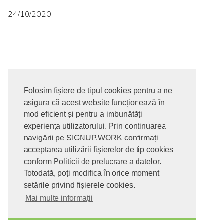
24/10/2020
Folosim fișiere de tipul cookies pentru a ne
asigura că acest website funcționează în
© 2017-2026. Toate drepturile rezervate
mod eficient și pentru a imbunătăți
SIGNUPDOTWORK SRL
Termeni si conditii | Politica de
experiența utilizatorului. Prin continuarea
confidentialitate | Politica de livrare si anulare comanda |
navigării pe SIGNUP.WORK confirmați
Politica GDPR
acceptarea utilizării fişierelor de tip cookies
conform Politicii de prelucrare a datelor.
Totodată, poți modifica în orice moment
setările privind fișierele cookies.
Mai multe informații