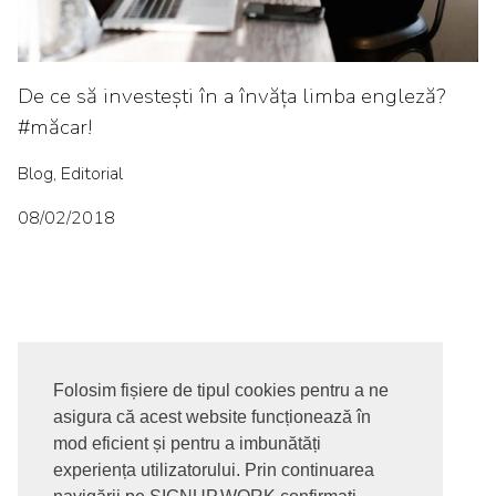
De ce să investești în a învăța limba engleză?
#măcar!
Blog, Editorial
08/02/2018
Folosim fișiere de tipul cookies pentru a ne
asigura că acest website funcționează în
© 2017-2026. Toate drepturile rezervate
mod eficient și pentru a imbunătăți
SIGNUPDOTWORK SRL
Termeni si conditii | Politica de
experiența utilizatorului. Prin continuarea
confidentialitate | Politica de livrare si anulare comanda |