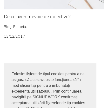
De ce avem nevoie de obiective?
Blog, Editorial
13/12/2017
Folosim fișiere de tipul cookies pentru a ne
asigura că acest website funcționează în
© 2017-2026. Toate drepturile rezervate
mod eficient și pentru a imbunătăți
SIGNUPDOTWORK SRL
Termeni si conditii | Politica de
experiența utilizatorului. Prin continuarea
confidentialitate | Politica de livrare si anulare comanda |
navigării pe SIGNUP.WORK confirmați
Politica GDPR
acceptarea utilizării fişierelor de tip cookies