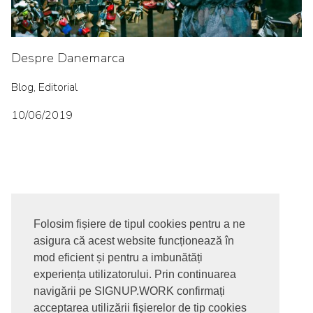
Despre Danemarca
Blog, Editorial
10/06/2019
Folosim fișiere de tipul cookies pentru a ne
asigura că acest website funcționează în
© 2017-2026. Toate drepturile rezervate
mod eficient și pentru a imbunătăți
SIGNUPDOTWORK SRL
Termeni si conditii | Politica de
experiența utilizatorului. Prin continuarea
confidentialitate | Politica de livrare si anulare comanda |
navigării pe SIGNUP.WORK confirmați
Politica GDPR
acceptarea utilizării fişierelor de tip cookies