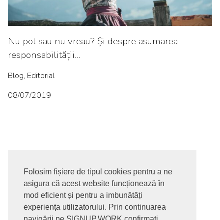
Nu pot sau nu vreau? Și despre asumarea
responsabilității…
Blog, Editorial
08/07/2019
Folosim fișiere de tipul cookies pentru a ne
asigura că acest website funcționează în
© 2017-2026. Toate drepturile rezervate
mod eficient și pentru a imbunătăți
SIGNUPDOTWORK SRL
Termeni si conditii | Politica de
experiența utilizatorului. Prin continuarea
confidentialitate | Politica de livrare si anulare comanda |
navigării pe SIGNUP.WORK confirmați