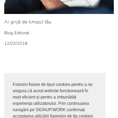
Ai grijă de timpul tău
Blog, Editorial
12/03/2018
Folosim fișiere de tipul cookies pentru a ne
asigura că acest website funcționează în
© 2017-2026. Toate drepturile rezervate
mod eficient și pentru a imbunătăți
SIGNUPDOTWORK SRL
Termeni si conditii | Politica de
experiența utilizatorului. Prin continuarea
confidentialitate | Politica de livrare si anulare comanda |
navigării pe SIGNUP.WORK confirmați
Politica GDPR
acceptarea utilizării fişierelor de tip cookies