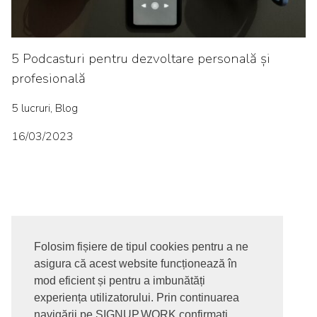
5 Podcasturi pentru dezvoltare personală și
profesională
5 lucruri, Blog
16/03/2023
Folosim fișiere de tipul cookies pentru a ne
asigura că acest website funcționează în
© 2017-2026. Toate drepturile rezervate
mod eficient și pentru a imbunătăți
SIGNUPDOTWORK SRL
Termeni si conditii | Politica de
experiența utilizatorului. Prin continuarea
confidentialitate | Politica de livrare si anulare comanda |
navigării pe SIGNUP.WORK confirmați