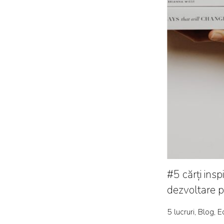
#5 cărți insp
dezvoltare 
5 lucruri, Blog, E