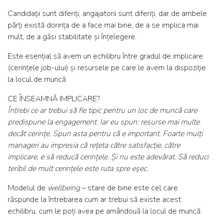
Candidații sunt diferiți, angajatorii sunt diferiți, dar de ambele
părți există dorința de a face mai bine, de a se implica mai
mult, de a găsi stabilitate și înțelegere.
Este esențial să avem un echilibru între gradul de implicare
(cerințele job-ului) și resursele pe care le avem la dispoziție
la locul de muncă.
CE ÎNSEAMNĂ IMPLICARE?
Întrebi ce ar trebui să fie tipic pentru un loc de muncă care
predispune la engagement. Iar eu spun: resurse mai multe
decât cerințe. Spun asta pentru că e important. Foarte mulți
manageri au impresia că rețeta către satisfacție, către
implicare, e să reducă cerințele. Și nu este adevărat. Să reduci
teribil de mult cerințele este ruta spre eșec.
Modelul de
wellbeing
– stare de bine este cel care
răspunde la întrebarea cum ar trebui să existe acest
echilibru, cum le poți avea pe amândouă la locul de muncă.