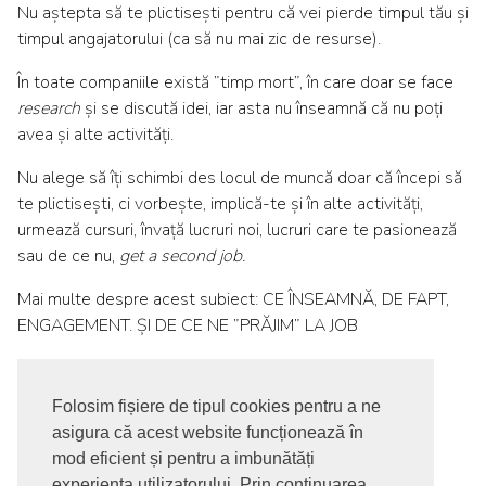
Nu aștepta să te plictisești pentru că vei pierde timpul tău și
timpul angajatorului (ca să nu mai zic de resurse).
În toate companiile există ”timp mort”, în care doar se face
research
și se discută idei, iar asta nu înseamnă că nu poți
avea și alte activități.
Nu alege să îți schimbi des locul de muncă doar că începi să
te plictisești, ci vorbește, implică-te și în alte activități,
urmează cursuri, învață lucruri noi, lucruri care te pasionează
sau de ce nu,
get a second job.
Mai multe despre acest subiect:
CE ÎNSEAMNĂ, DE FAPT,
ENGAGEMENT. ȘI DE CE NE ”PRĂJIM” LA JOB
Folosim fișiere de tipul cookies pentru a ne
asigura că acest website funcționează în
© 2017-2026. Toate drepturile rezervate
mod eficient și pentru a imbunătăți
SIGNUPDOTWORK SRL
Termeni si conditii | Politica de
experiența utilizatorului. Prin continuarea