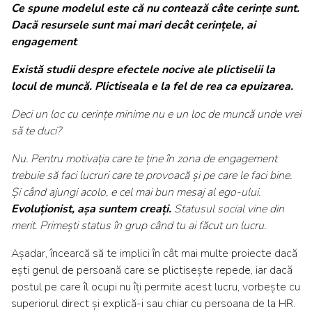
Ce spune modelul este că nu contează câte cerințe sunt.
Dacă resursele sunt mai mari decât cerințele, ai
engagement
.
Există studii despre efectele nocive ale plictiselii la
locul de muncă. Plictiseala e la fel de rea ca epuizarea.
Deci un loc cu cerințe minime nu e un loc de muncă unde vrei
să te duci?
Nu. Pentru motivația care te ține în zona de engagement
trebuie să faci lucruri care te provoacă și pe care le faci bine.
Și când ajungi acolo, e cel mai bun mesaj al ego-ului.
Evoluționist, așa suntem creați.
Statusul social vine din
merit. Primești status în grup când tu ai făcut un lucru.
Așadar, încearcă să te implici în cât mai multe proiecte dacă
ești genul de persoană care se plictisește repede, iar dacă
postul pe care îl ocupi nu îți permite acest lucru, vorbește cu
superiorul direct și explică-i sau chiar cu persoana de la HR.