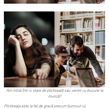
Am intrat într-o stare de plictiseală sau venim cu bucurie la
muncă?
Plictiseala este la fel de gravă precum burnout-ul.