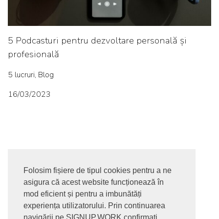
5 Podcasturi pentru dezvoltare personală și
profesională
5 lucruri, Blog
16/03/2023
Folosim fișiere de tipul cookies pentru a ne
asigura că acest website funcționează în
© 2017-2026. Toate drepturile rezervate
mod eficient și pentru a imbunătăți
SIGNUPDOTWORK SRL
Termeni si conditii | Politica de
experiența utilizatorului. Prin continuarea
confidentialitate | Politica de livrare si anulare comanda |
navigării pe SIGNUP.WORK confirmați